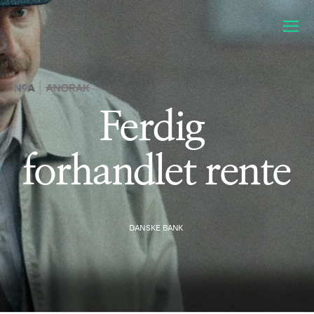
Ferdig 
forhandlet rente
DANSKE BANK