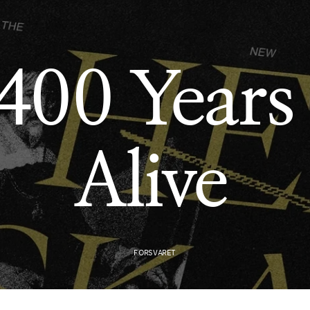
400 Years 
00 Years Ali
Alive
FORSVARET
FORSVARET